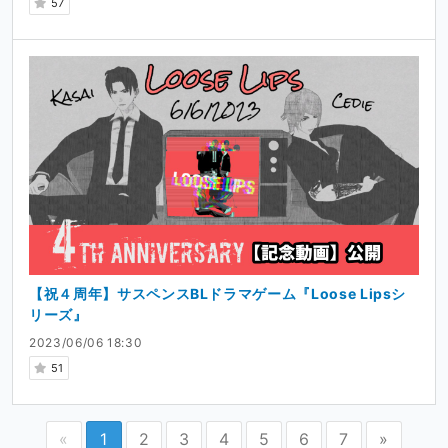
57
【祝４周年】サスペンスBLドラマゲーム『Loose Lipsシ
リーズ』
2023/06/06 18:30
51
«
1
2
3
4
5
6
7
»