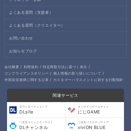
よくある質問（支援者）
よくある質問（クリエイター）
お問い合わせ
お知らせブログ
/
/
/
会社概要
利用規約
特定商取引法に基づく表示
/
/
コンプライアンスポリシー
個人情報の取り扱いについて
/
外部送信規律に関する公表
カスタマーハラスメントに対する行動指針
関連サービス
ダウンロードショップ
オンラインゲームサイト
DLsite
にじGAME
二次元コミュニティサイト
二次元バラエティストア
DLチャンネル
viviON BLUE