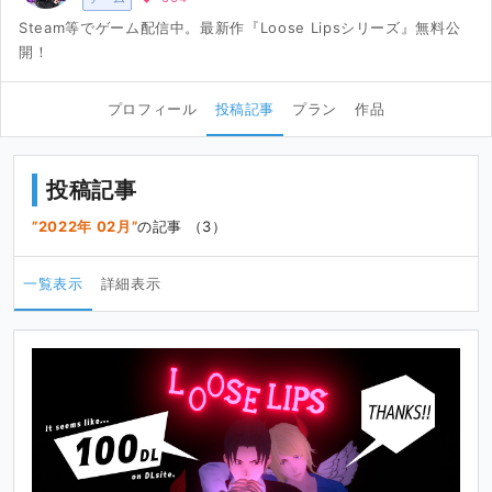
Steam等でゲーム配信中。最新作『Loose Lipsシリーズ』無料公
開！
プロフィール
投稿記事
プラン
作品
投稿記事
2022年 02月
の記事 （3）
一覧表示
詳細表示