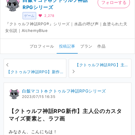
白飯マコト🍚クトゥルフ神話
フォローする
RPGシリーズ
ゲーム
2,278
『クトゥルフ神話RPG®』シリーズ｜水晶の呼び声｜血塗られた天
女伝説｜AlchemyBlue
プロフィール
投稿記事
プラン
作品
【クトゥルフ神話RPG】主人
公の名前について
【クトゥルフ神話RPG】新作
のゲーム画面
白飯マコト🍚クトゥルフ神話RPGシリーズ
2023/07/15 16:35
【クトゥルフ神話RPG新作】主人公のカスタ
マイズ要素と、ラフ画
みなさん、こんにちは！