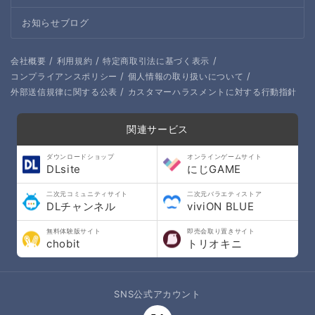
お知らせブログ
/
/
/
会社概要
利用規約
特定商取引法に基づく表示
/
/
コンプライアンスポリシー
個人情報の取り扱いについて
/
外部送信規律に関する公表
カスタマーハラスメントに対する行動指針
関連サービス
ダウンロードショップ
オンラインゲームサイト
DLsite
にじGAME
二次元コミュニティサイト
二次元バラエティストア
DLチャンネル
viviON BLUE
無料体験版サイト
即売会取り置きサイト
chobit
トリオキニ
SNS公式アカウント