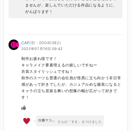
ませんが、楽しんでいただける作品になるように、
がんばります！
CAP
(ID：00040382)
2023年07月16日 09:42
制作お疲れ様です！

キャラメイク要素増えるの嬉しいですねー

衣装スタイリッシュですね！

前作のスーツも普通の会社員が怪異に立ち向かう非日常
感があって好きでしたが、カジュアルめな服装になると
キャラの立ち居振る舞いの想像の幅が広がって好きで
す！
白飯マコト🍚クトゥルフ神話RPGシリーズ
さんが「すき」をつけました