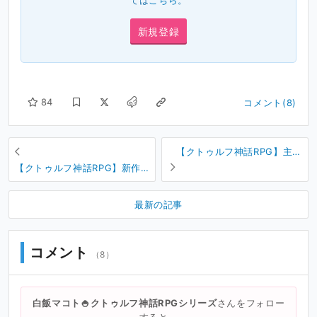
ては
こちら
。
新規登録
84
コメント(8)
【クトゥルフ神話RPG】主人
公の名前について
【クトゥルフ神話RPG】新作
のゲーム画面
最新の記事
コメント
（8）
白飯マコト🍚クトゥルフ神話RPGシリーズ
さんをフォロー