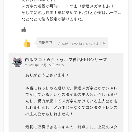
メガネの着脱が可能・・・つまり伊達メガネもあり！

そして髪色も自由！単に染めてるだけとか実はハーフ…
などなどで脳内設定が捗りますね。
白飯マコト🍚クトゥルフ神話RPGシリーズ
さんが「いいね」をつけました
白飯マコト🍚クトゥルフ神話RPGシリーズ
2023年07月15日 23:51
ありがとうございます！

本当におっしゃる通りで、伊達メガネとかオシャレ
でかけているというスタイルの主人公かもしれませ
んし、視力が悪くてメガネをかけている主人公かも
しれませんし、メガネじゃなくてコンタクトレンズ
の主人公かもしれません！

最初に取得できるスキルの「弱点」に、上記のスタ