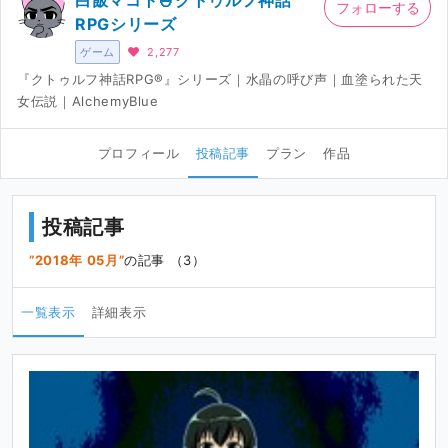
白飯マコト🍚クトゥルフ神話
フォローする
RPGシリーズ
ゲーム
2,277
『クトゥルフ神話RPG®』シリーズ｜水晶の呼び声｜血塗られた天
女伝説｜AlchemyBlue
プロフィール
投稿記事
プラン
作品
投稿記事
2018年 05月
の記事 （3）
一覧表示
詳細表示