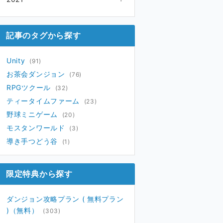
11月
(7)
10月
12月
(4)
(31)
09月
11月
(8)
(30)
記事のタグから探す
08月
10月
(5)
(31)
07月
09月
(6)
(12)
Unity
(91)
06月
(6)
お茶会ダンジョン
(76)
05月
(9)
RPGツクール
(32)
04月
(8)
ティータイムファーム
(23)
03月
(8)
野球ミニゲーム
(20)
02月
(11)
モスタンワールド
(3)
01月
(23)
導き手つどう谷
(1)
限定特典から探す
ダンジョン攻略プラン ( 無料プラン
)（無料）
(303)