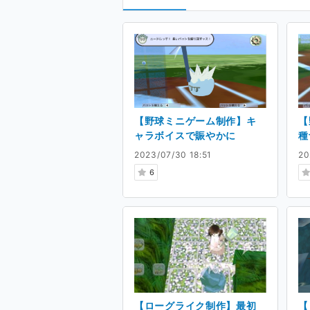
【野球ミニゲーム制作】キ
【
ャラボイスで賑やかに
種
2023/07/30 18:51
20
6
【ローグライク制作】最初
【