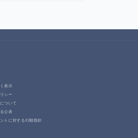
く表示
リシー
について
る公表
ントに対する行動指針