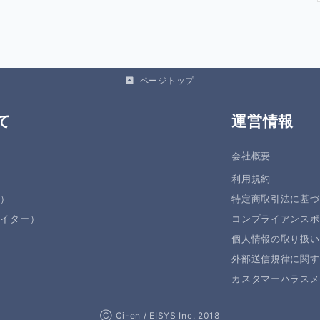
ページトップ
て
運営情報
会社概要
利用規約
者）
特定商取引法に基づ
エイター）
コンプライアンスポ
個人情報の取り扱い
外部送信規律に関す
カスタマーハラスメ
Ⓒ Ci-en / EISYS Inc. 2018