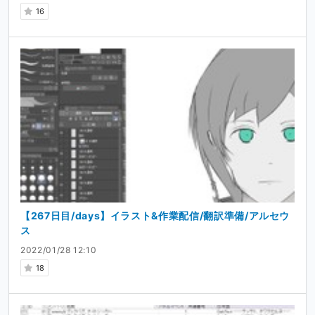
16
【267日目/days】イラスト&作業配信/翻訳準備/アルセウ
ス
2022/01/28 12:10
18