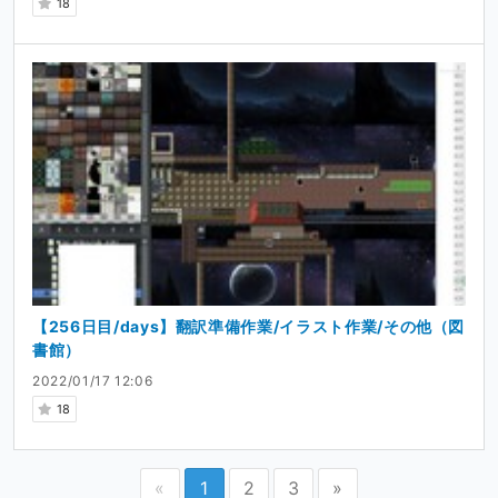
18
【256日目/days】翻訳準備作業/イラスト作業/その他（図
書館）
2022/01/17 12:06
18
«
1
2
3
»