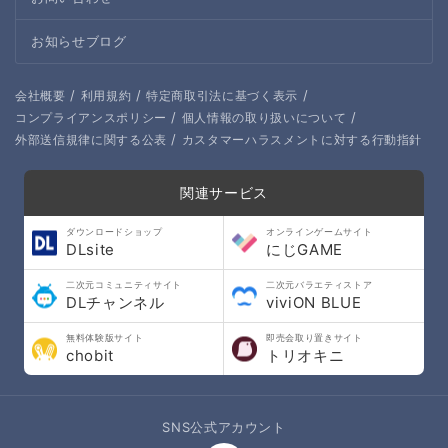
お知らせブログ
/
/
/
会社概要
利用規約
特定商取引法に基づく表示
/
/
コンプライアンスポリシー
個人情報の取り扱いについて
/
外部送信規律に関する公表
カスタマーハラスメントに対する行動指針
関連サービス
ダウンロードショップ
オンラインゲームサイト
DLsite
にじGAME
二次元コミュニティサイト
二次元バラエティストア
DLチャンネル
viviON BLUE
無料体験版サイト
即売会取り置きサイト
chobit
トリオキニ
SNS公式アカウント