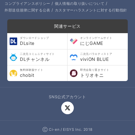
/
/
コンプライアンスポリシー
個人情報の取り扱いについて
/
外部送信規律に関する公表
カスタマーハラスメントに対する行動指針
関連サービス
ダウンロードショップ
オンラインゲームサイト
DLsite
にじGAME
二次元コミュニティサイト
二次元バラエティストア
DLチャンネル
viviON BLUE
無料体験版サイト
即売会取り置きサイト
chobit
トリオキニ
SNS公式アカウント
Ⓒ Ci-en / EISYS Inc. 2018