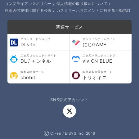
/
/
コンプライアンスポリシー
個人情報の取り扱いについて
/
外部送信規律に関する公表
カスタマーハラスメントに対する行動指針
関連サービス
ダウンロードショップ
オンラインゲームサイト
DLsite
にじGAME
二次元コミュニティサイト
二次元バラエティストア
DLチャンネル
viviON BLUE
無料体験版サイト
即売会取り置きサイト
chobit
トリオキニ
SNS公式アカウント
Ⓒ Ci-en / EISYS Inc. 2018