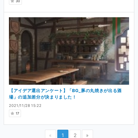
30
【アイデア選出アンケート】「BG_豚の丸焼きが出る酒
場」の追加差分が決まりました！
2021/11/28 15:22
17
«
1
2
»