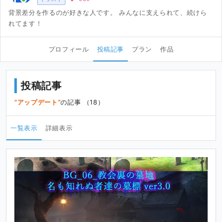
背景差分を作るのが好きな人です。 みんなに支えられて、続けら
れてます！
プロフィール
投稿記事
プラン
作品
投稿記事
アップデート
の記事 （18）
一覧表示
詳細表示