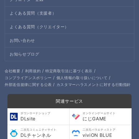
よくある質問（支援者）
よくある質問（クリエイター）
お問い合わせ
お知らせブログ
/
/
/
会社概要
利用規約
特定商取引法に基づく表示
/
/
コンプライアンスポリシー
個人情報の取り扱いについて
/
外部送信規律に関する公表
カスタマーハラスメントに対する行動指針
関連サービス
ダウンロードショップ
オンラインゲームサイト
DLsite
にじGAME
二次元コミュニティサイト
二次元バラエティストア
DLチャンネル
viviON BLUE