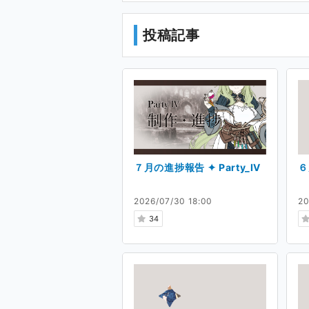
投稿記事
楽曲を制作いただいた
ruha(
ド動画も公開されています🍀
７月の進捗報告 ✦ Party_Ⅳ
６
ぜひ、素敵な世界を体感いた
2026/07/30 18:00
20
【DLsite】
https://www.dlsite
34
【BOOTH】
https://booth.pm/
✦ pixivリクエスト & Skeb