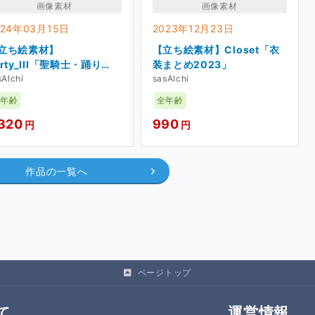
画像素材
画像素材
終わるまで、お題の受付はお休みします。
024年03月15日
2023年12月23日
立ち絵素材】
【立ち絵素材】Closet「衣
【Ticket 300】
arty_III「聖騎士・踊り
装まとめ2023」
・銃士」
sAIchi
sasAIchi
中の立ち絵の
色変えVer.
を配布します。（改変素
年齢
全年齢
,320
990
円
円
で決めています。
作品の一覧へ
Ticket 300】
ベースに
改変したVer.
を配布します。（色変え素
ページトップ
ket 500】
て
運営情報
絵や素材などを
先行配布
しています。