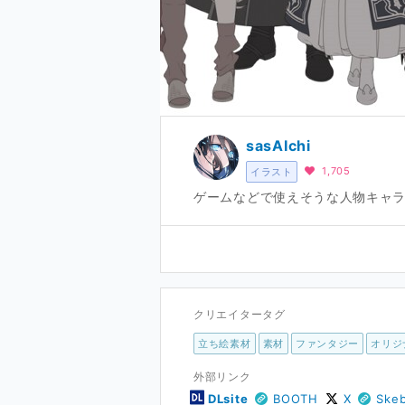
sasAIchi
1,705
イラスト
ゲームなどで使えそうな人物キャ
クリエイタータグ
立ち絵素材
素材
ファンタジー
オリジ
外部リンク
DLsite
BOOTH
X
Ske