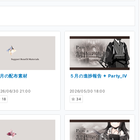
Pastel Tone Music)
様によって、クロスフェー
月の配布素材
５月の進捗報告 ✦ Party_Ⅳ
だけましたら幸いです。
26/06/30 21:00
2026/05/30 18:00
.com/home/work/=/product_id/RJ402737.html
18
34
ja/items/4000371