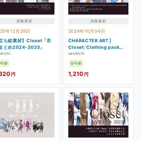
画像素材
画像素材
Free Ticket】
025年12月28日
2024年10月04日
立ち絵素材】Closet「衣
CHARACTER ART |
報告。
まとめ2024-2025」
Closet: Clothing pack
事にしています。
sAIchi
2022
sasAIchi
年齢
全年齢
Ticket 100】
,320
1,210
円
円
立ち絵に着せ替えて使える、
衣装素材
を配布しま
あればお題箱へどうぞ。
服
」をご記入いただけます。