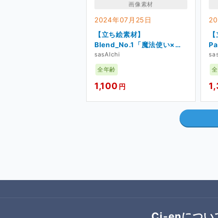
画像素材
※またある程度、お題の衣装を描き
2024年07月25日
2
【立ち絵素材】
【
色変えVer.立ち絵素材の配布 
Blend_No.1「魔法使い×剣
P
士」
sasAIchi
子
sa
月に１体、１～２色分。販売
全年齢
全
材と６ヶ月交代です。）
1,100
1
円
変える色は、毎月アンケート
改変Ver.立ち絵素材の配布 【
月に１体。販売中の立ち絵を
材と６ヶ月交代です。）
立ち絵素材の先行配布 【Tic
Ci-enについ
不定期ですが、完成した立ち