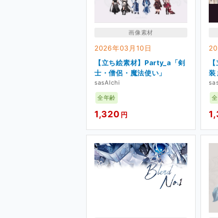
画像素材
立ち絵素材の制作・進捗報告 【
2026年03月10日
2
【立ち絵素材】Party_a「剣
【
奇数月に１回、
素材の進捗
を
士・僧侶・魔法使い」
装
ラフや線画、素材の詳細を記
sasAIchi
sa
全年齢
全
着せ替え用の衣装素材を配布 【
1,320
1
円
偶数月に１～２着、販売中の
す。もし衣装のリクエストが
衣装のお題箱
※Googleフォームへ飛びます。
※お題箱では「
キャラ＋着せるべき