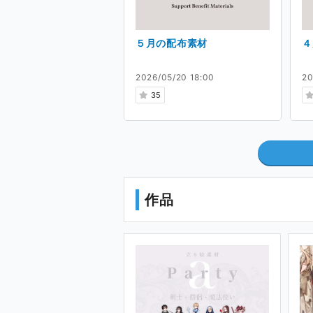
ひそかにはじめました。
現在、ガッツリお仕事のご依頼は
５月の配布素材
４
簡単なものなら、
pixivリクエスト
2026/05/20 18:00
20
開けているタイミングで、何かあ
35
Ci-en での活動
作品