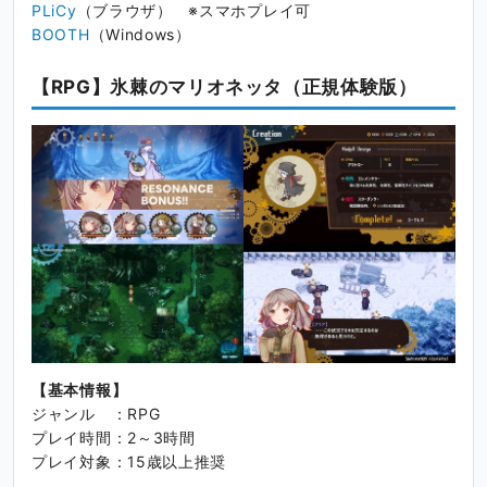
PLiCy
（ブラウザ） ※スマホプレイ可
BOOTH
（Windows）
【RPG】氷棘のマリオネッタ（正規体験版）
【基本情報】
ジャンル ：RPG
プレイ時間：2～3時間
プレイ対象：15歳以上推奨