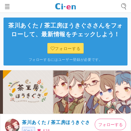
茶川あくた / 茶工房ほうきぐさ
さんをフォ
ローして、最新情報をチェックしよう！
フォローする
フォローするにはユーザー登録が必要です。
茶川あくた / 茶工房ほうきぐさ
フォローする
ゲーム
638