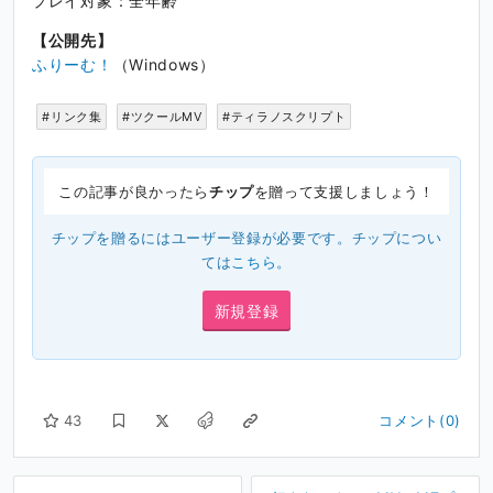
プレイ対象：全年齢
【公開先】
ふりーむ！
（Windows）
#リンク集
#ツクールMV
#ティラノスクリプト
この記事が良かったら
チップ
を贈って支援しましょう！
チップを贈るにはユーザー登録が必要です。チップについ
ては
こちら
。
新規登録
43
コメント(0)