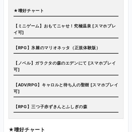
★嗜好チャート
【ミニゲーム】おもてニャせ！究極温泉 [スマホプレ
イ可]
【RPG】氷棘のマリオネッタ（正規体験版）
【ノベル】ガラクタの森のエデンにて [スマホプレイ
可]
【ADV/RPG】キャロルと待ち人の聖樹 [スマホプレイ
可]
【RPG】三つ子赤ずきんとふしぎの森
★嗜好チャート