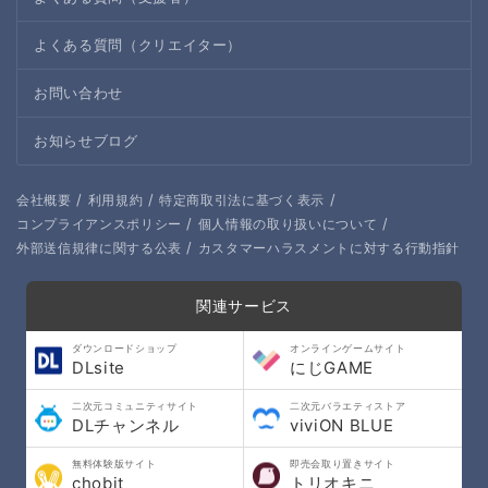
よくある質問（クリエイター）
お問い合わせ
お知らせブログ
/
/
/
会社概要
利用規約
特定商取引法に基づく表示
/
/
コンプライアンスポリシー
個人情報の取り扱いについて
/
外部送信規律に関する公表
カスタマーハラスメントに対する行動指針
関連サービス
ダウンロードショップ
オンラインゲームサイト
DLsite
にじGAME
二次元コミュニティサイト
二次元バラエティストア
DLチャンネル
viviON BLUE
無料体験版サイト
即売会取り置きサイト
chobit
トリオキニ