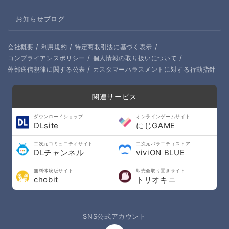
お知らせブログ
/
/
/
会社概要
利用規約
特定商取引法に基づく表示
/
/
コンプライアンスポリシー
個人情報の取り扱いについて
/
外部送信規律に関する公表
カスタマーハラスメントに対する行動指針
関連サービス
ダウンロードショップ
オンラインゲームサイト
DLsite
にじGAME
二次元コミュニティサイト
二次元バラエティストア
DLチャンネル
viviON BLUE
無料体験版サイト
即売会取り置きサイト
chobit
トリオキニ
SNS公式アカウント