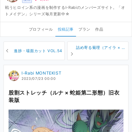
戦うヒロイン系の漫画を制作するI-Rabiのメンバーズサイト。「オ
トメイデン」シリーズ毎月更新中☆
プロフィール
投稿記事
プラン
作品
詰め寄る菊理（アイラ × 菊
進捗・場面カット VOL.54
理）別画角版
I-Rabi MONTEKIST
2023/07/23 00:00
股割ストレッチ（ルナ × 蛇姫第二形態）旧衣
装版