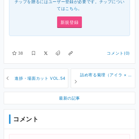
チップを贈るにはユーザー登録が必要です。チップについ
ては
こちら
。
新規登録
38
コメント(0)
詰め寄る菊理（アイラ × 菊
進捗・場面カット VOL.54
理）別画角版
最新の記事
コメント