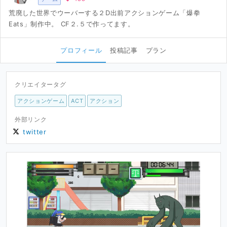
荒廃した世界でウーバーする２D出前アクションゲーム「爆拳
Eats」制作中。 CF２.５で作ってます。
プロフィール
投稿記事
プラン
クリエイタータグ
アクションゲーム
ACT
アクション
外部リンク
twitter