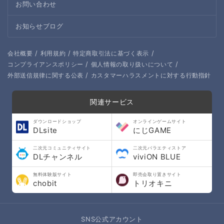
お問い合わせ
お知らせブログ
/
/
/
会社概要
利用規約
特定商取引法に基づく表示
/
/
コンプライアンスポリシー
個人情報の取り扱いについて
/
外部送信規律に関する公表
カスタマーハラスメントに対する行動指針
関連サービス
ダウンロードショップ
オンラインゲームサイト
DLsite
にじGAME
二次元コミュニティサイト
二次元バラエティストア
DLチャンネル
viviON BLUE
無料体験版サイト
即売会取り置きサイト
chobit
トリオキニ
SNS公式アカウント