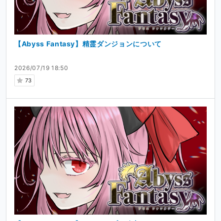
Abyss Crossing/Abyss Fantasy/Abyss Road/魔法少女
のトリアーデ
アイコンはましろまるさん(twitter@rori_no_opan2)よ
【Abyss Fantasy】精霊ダンジョンについて
り。
ヘッダーは月影さん(twitter@MoonshadowP)より。
2026/07/19 18:50
73
Ci-enでの活動
自分の創作活動に関する情報公開です。
皆さまへ
ご興味を持たれましたら、ご支援いただけると嬉しいで
す！
よろしくお願いします！