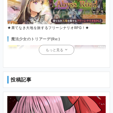
★果てなき大地を旅するフリーシナリオRPG！★
魔法少女のトリアーデ(Re:)
もっと見る
投稿記事
★カウントタイムバトル(CTB)×ハック&スラッシュ系
RPG！★
Abyss Rebirth