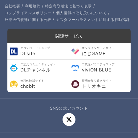
/
/
/
会社概要
利用規約
特定商取引法に基づく表示
/
/
コンプライアンスポリシー
個人情報の取り扱いについて
/
外部送信規律に関する公表
カスタマーハラスメントに対する行動指針
関連サービス
ダウンロードショップ
オンラインゲームサイト
DLsite
にじGAME
二次元コミュニティサイト
二次元バラエティストア
DLチャンネル
viviON BLUE
無料体験版サイト
即売会取り置きサイト
chobit
トリオキニ
SNS公式アカウント