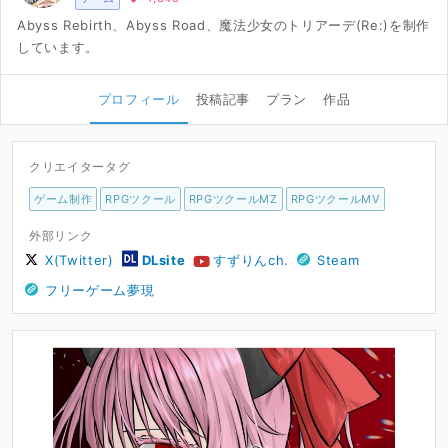
Abyss Rebirth、Abyss Road、魔法少女のトリアーデ(Re:)を制作
しています。
プロフィール
投稿記事
プラン
作品
クリエイタータグ
ゲーム制作
RPGツクール
RPGツクールMZ
RPGツクールMV
外部リンク
X(Twitter)
DLsite
すずりんch.
Steam
フリーゲーム夢現