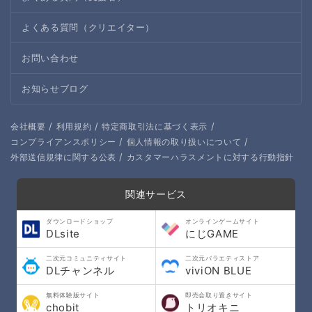
よくある質問（クリエイター）
お問い合わせ
お知らせブログ
/
/
/
会社概要
利用規約
特定商取引法に基づく表示
/
/
コンプライアンスポリシー
個人情報の取り扱いについて
/
外部送信規律に関する公表
カスタマーハラスメントに対する行動指針
関連サービス
ダウンロードショップ
オンラインゲームサイト
DLsite
にじGAME
二次元コミュニティサイト
二次元バラエティストア
DLチャンネル
viviON BLUE
無料体験版サイト
即売会取り置きサイト
chobit
トリオキニ