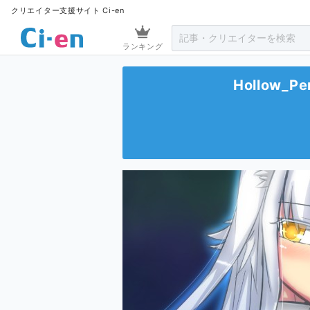
クリエイター支援サイト Ci-en
ランキング
Hollow_Pe