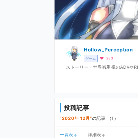
Hollow_Perception
283
ゲーム
ストーリー・世界観重視のADVや
投稿記事
2020年 12月
の記事 （1）
一覧表示
詳細表示