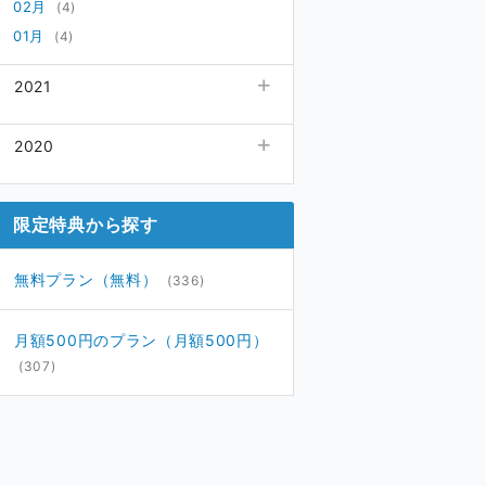
02月
(4)
01月
(4)
2021
12月
(4)
2020
11月
(4)
10月
12月
(4)
(4)
09月
11月
(5)
(4)
限定特典から探す
08月
10月
(4)
(4)
07月
09月
(4)
(4)
無料プラン（無料）
(336)
06月
08月
(6)
(5)
05月
07月
(4)
(5)
月額500円のプラン（月額500円）
04月
06月
(5)
(5)
(307)
03月
05月
(4)
(11)
02月
04月
(5)
(15)
01月
(5)