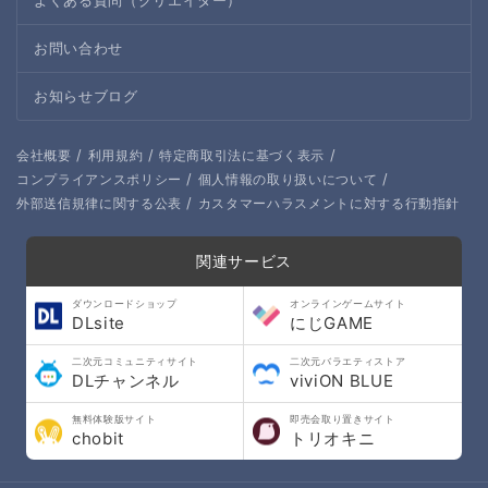
よくある質問（クリエイター）
お問い合わせ
お知らせブログ
/
/
/
会社概要
利用規約
特定商取引法に基づく表示
/
/
コンプライアンスポリシー
個人情報の取り扱いについて
/
外部送信規律に関する公表
カスタマーハラスメントに対する行動指針
関連サービス
ダウンロードショップ
オンラインゲームサイト
DLsite
にじGAME
二次元コミュニティサイト
二次元バラエティストア
DLチャンネル
viviON BLUE
無料体験版サイト
即売会取り置きサイト
chobit
トリオキニ