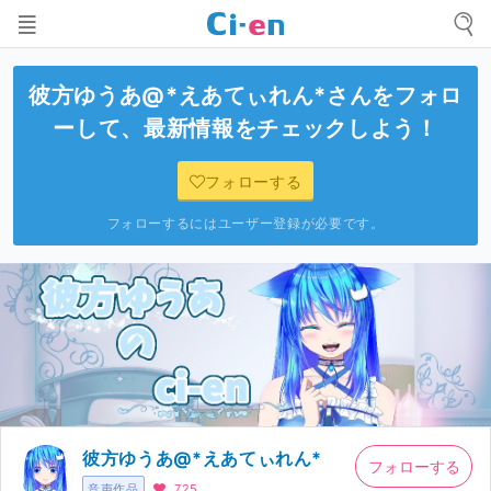
彼方ゆうあ@*えあてぃれん*
さんをフォロ
ーして、最新情報をチェックしよう！
フォローする
フォローするにはユーザー登録が必要です。
彼方ゆうあ@*えあてぃれん*
フォローする
音声作品
725