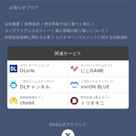
お知らせブログ
/
/
/
会社概要
利用規約
特定商取引法に基づく表示
/
/
コンプライアンスポリシー
個人情報の取り扱いについて
/
外部送信規律に関する公表
カスタマーハラスメントに対する行動指針
関連サービス
ダウンロードショップ
オンラインゲームサイト
DLsite
にじGAME
二次元コミュニティサイト
二次元バラエティストア
DLチャンネル
viviON BLUE
無料体験版サイト
即売会取り置きサイト
chobit
トリオキニ
SNS公式アカウント