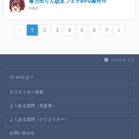
毒万田りん@足フェチRPG製作中
FREE
«
1
2
3
4
5
6
7
»
ページトップ
Ci-enとは？
クリエイター登録
よくある質問（支援者）
よくある質問（クリエイター）
お問い合わせ