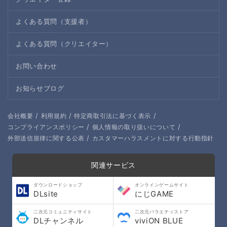
よくある質問（支援者）
よくある質問（クリエイター）
お問い合わせ
お知らせブログ
/
/
/
会社概要
利用規約
特定商取引法に基づく表示
/
/
コンプライアンスポリシー
個人情報の取り扱いについて
/
外部送信規律に関する公表
カスタマーハラスメントに対する行動指針
関連サービス
ダウンロードショップ
オンラインゲームサイト
DLsite
にじGAME
二次元コミュニティサイト
二次元バラエティストア
DLチャンネル
viviON BLUE