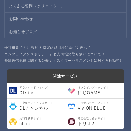
よくある質問（クリエイター）
お問い合わせ
お知らせブログ
/
/
/
会社概要
利用規約
特定商取引法に基づく表示
/
/
コンプライアンスポリシー
個人情報の取り扱いについて
/
外部送信規律に関する公表
カスタマーハラスメントに対する行動指針
関連サービス
ダウンロードショップ
オンラインゲームサイト
DLsite
にじGAME
二次元コミュニティサイト
二次元バラエティストア
DLチャンネル
viviON BLUE
無料体験版サイト
即売会取り置きサイト
chobit
トリオキニ