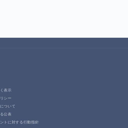
く表示
リシー
について
る公表
ントに対する行動指針