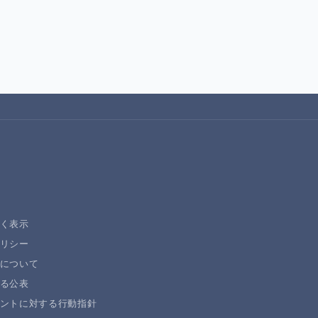
く表示
リシー
について
る公表
ントに対する行動指針