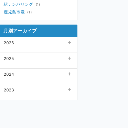
駅ナンバリング
(1)
鹿児島市電
(1)
月別アーカイブ
2026
05月
(1)
2025
03月
(1)
2024
10月
(2)
2023
08月
(1)
07月
12月
(1)
(4)
06月
(2)
05月
(1)
04月
(1)