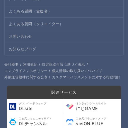
よくある質問（支援者）
よくある質問（クリエイター）
お問い合わせ
お知らせブログ
/
/
/
会社概要
利用規約
特定商取引法に基づく表示
/
/
コンプライアンスポリシー
個人情報の取り扱いについて
/
外部送信規律に関する公表
カスタマーハラスメントに対する行動指針
関連サービス
ダウンロードショップ
オンラインゲームサイト
DLsite
にじGAME
二次元コミュニティサイト
二次元バラエティストア
DLチャンネル
viviON BLUE