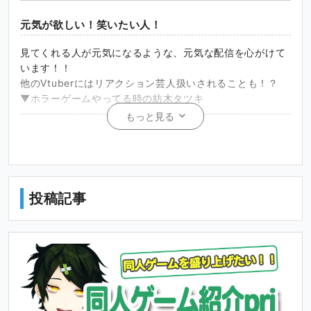
元気が欲しい！笑いたい人！
見てくれる人が元気になるような、元気な配信を心がけて
います！！
他のVtuberにはリアクション芸人扱いされることも！？
▼ホラーゲームやってる時の紡木タツキ
もっと見る
投稿記事
P
l
a
00:50
y
P
S
P
E
l
e
I
n
おしゃべりが好きな人！
a
t
P
t