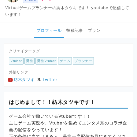
Virtualゲームプランナーの紡木タツキです！ youtubeで配信して
います！
プロフィール
投稿記事
プラン
クリエイタータグ
Vtubar
男性
男性Vtuber
ゲーム
プランナー
外部リンク
紡木タツキ
twitter
はじめまして！！紡木タツキです！
ゲーム会社で働いているVtuberです！！
主にゲーム実況や、Vtuberを集めてエンタメ系のコラボ企
画の配信をやっています！
下の条件に当てはまる人、是非一度配信を見にきてくださ