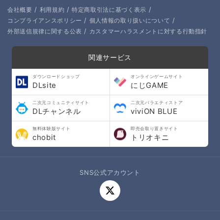
/
/
/
会社概要
利用規約
特定商取引法に基づく表示
/
/
コンプライアンスポリシー
個人情報の取り扱いについて
/
外部送信規律に関する公表
カスタマーハラスメントに対する行動指針
関連サービス
ダウンロードショップ
オンラインゲームサイト
DLsite
にじGAME
二次元コミュニティサイト
二次元バラエティストア
DLチャンネル
viviON BLUE
無料体験版サイト
即売会取り置きサイト
chobit
トリオキニ
SNS公式アカウント