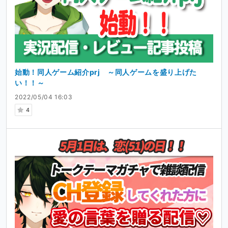
y
t
e
コメントには、だいたい反応するよ！
i
r
おしゃべりしたい人も大歓迎！！
n
f
ただ、悪意のありそうなコメントは無視＆ブロックする
g
u
よ！
s
l
l
Vtuberのエンタメ企画が好きな人！
s
始動！同人ゲーム紹介prj ～同人ゲームを盛り上げた
定期的にエンタメ企画を開催しているよ！
c
い！！～
r
2022/05/04 16:03
【コラボ】第一回！画伯コンクール！！
e
4
・絵がへ...特徴的なVtuberを集めて、誰が一番へ...特徴的
e
かを決める企画！
n
【雑談コラボ】同人ゲーム制作裏話
・昔作った同人ゲームの製作裏話を、担当ライターと語っ
た企画！
ちょっと気になるぞ！
って思った方！よかったら配信を見にきて＆チャンネル登
録ボタンを押していってください！！
Ci-enでの活動