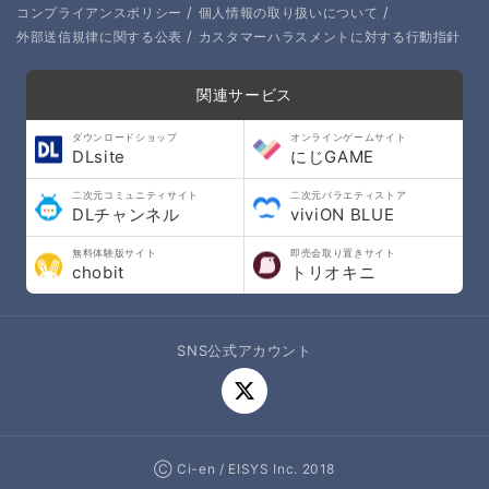
/
/
コンプライアンスポリシー
個人情報の取り扱いについて
/
外部送信規律に関する公表
カスタマーハラスメントに対する行動指針
関連サービス
ダウンロードショップ
オンラインゲームサイト
DLsite
にじGAME
二次元コミュニティサイト
二次元バラエティストア
DLチャンネル
viviON BLUE
無料体験版サイト
即売会取り置きサイト
chobit
トリオキニ
SNS公式アカウント
Ⓒ Ci-en / EISYS Inc. 2018