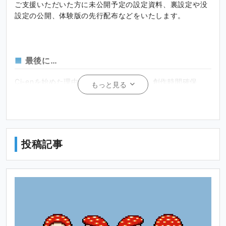
ご支援いただいた方に未公開予定の設定資料、裏設定や没
設定の公開、体験版の先行配布などをいたします。
最後に…
Ci-enを始めた理由はゲーム開発費援助、創作時間確保、
もっと見る
モチベーション維持の実現に向けて少しでも近づければな
という思いからです。
ご興味を持っていただけた方にとってもプラスになるよう
な活動を目指していきますので、ご支援いただけましたら
投稿記事
幸いです。