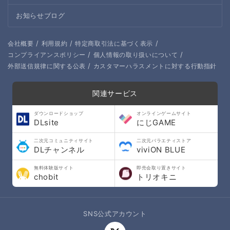
お知らせブログ
/
/
/
会社概要
利用規約
特定商取引法に基づく表示
/
/
コンプライアンスポリシー
個人情報の取り扱いについて
/
外部送信規律に関する公表
カスタマーハラスメントに対する行動指針
関連サービス
ダウンロードショップ
オンラインゲームサイト
DLsite
にじGAME
二次元コミュニティサイト
二次元バラエティストア
DLチャンネル
viviON BLUE
無料体験版サイト
即売会取り置きサイト
chobit
トリオキニ
SNS公式アカウント