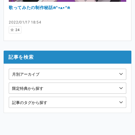
歌ってみたの制作秘話ฅ^•ﻌ•^ฅ
2022/01/17 18:54
24
記事を検索