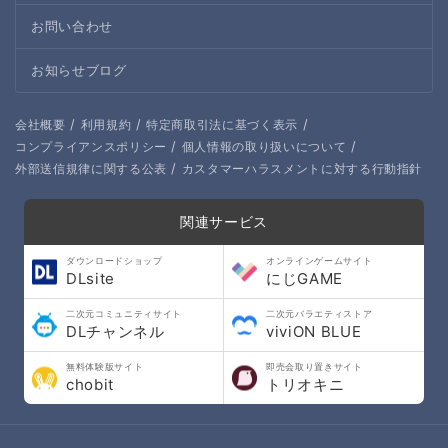
お問い合わせ
お知らせブログ
/
/
/
会社概要
利用規約
特定商取引法に基づく表示
/
/
コンプライアンスポリシー
個人情報の取り扱いについて
/
外部送信規律に関する公表
カスタマーハラスメントに対する行動指針
関連サービス
ダウンロードショップ
オンラインゲームサイト
DLsite
にじGAME
二次元コミュニティサイト
二次元バラエティストア
DLチャンネル
viviON BLUE
無料体験版サイト
即売会取り置きサイト
chobit
トリオキニ