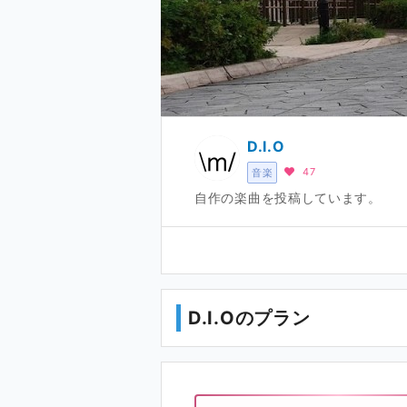
D.I.O
47
音楽
自作の楽曲を投稿しています。
D.I.Oのプラン