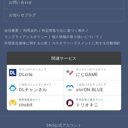
お問い合わせ
お知らせブログ
/
/
/
会社概要
利用規約
特定商取引法に基づく表示
/
/
コンプライアンスポリシー
個人情報の取り扱いについて
/
外部送信規律に関する公表
カスタマーハラスメントに対する行動指針
関連サービス
ダウンロードショップ
オンラインゲームサイト
DLsite
にじGAME
二次元コミュニティサイト
二次元バラエティストア
DLチャンネル
viviON BLUE
無料体験版サイト
即売会取り置きサイト
chobit
トリオキニ
SNS公式アカウント