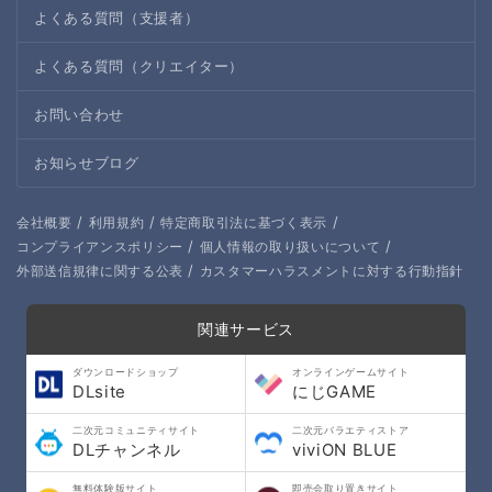
よくある質問（支援者）
よくある質問（クリエイター）
お問い合わせ
お知らせブログ
/
/
/
会社概要
利用規約
特定商取引法に基づく表示
/
/
コンプライアンスポリシー
個人情報の取り扱いについて
/
外部送信規律に関する公表
カスタマーハラスメントに対する行動指針
関連サービス
ダウンロードショップ
オンラインゲームサイト
DLsite
にじGAME
二次元コミュニティサイト
二次元バラエティストア
DLチャンネル
viviON BLUE
無料体験版サイト
即売会取り置きサイト