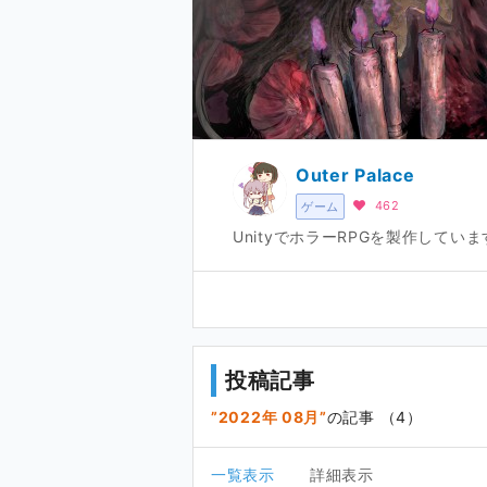
Outer Palace
462
ゲーム
UnityでホラーRPGを製作して
投稿記事
2022年 08月
の記事 （4）
一覧表示
詳細表示