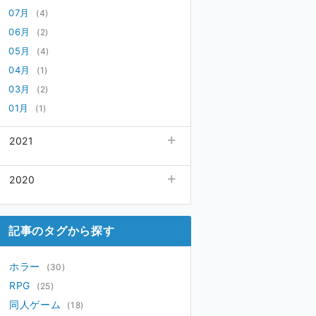
07月
(4)
06月
(2)
05月
(4)
04月
(1)
03月
(2)
01月
(1)
2021
04月
(1)
2020
02月
(1)
01月
12月
(3)
(5)
11月
(6)
記事のタグから探す
ホラー
(30)
RPG
(25)
同人ゲーム
(18)