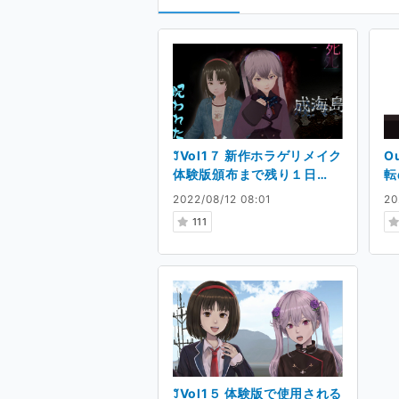
꒸Vol1７ 新作ホラゲリメイク
O
体験版頒布まで残り１日
転
❗【１日目 西さ29b】 ✡
2022/08/12 08:01
20
111
꒸Vol1５ 体験版で使用される