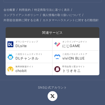
に制作意欲につながると思いCi-enを始めてみました。
2020/08現状ドット絵の配布等の予定はありませんが、ご
/
/
/
会社概要
利用規約
特定商取引法に基づく表示
興味を持たれましたら、ご支援いただけると嬉しいです！
/
/
コンプライアンスポリシー
個人情報の取り扱いについて
/
外部送信規律に関する公表
カスタマーハラスメントに対する行動指針
関連サービス
ダウンロードショップ
オンラインゲームサイト
DLsite
にじGAME
二次元コミュニティサイト
二次元バラエティストア
DLチャンネル
viviON BLUE
無料体験版サイト
即売会取り置きサイト
chobit
トリオキニ
SNS公式アカウント