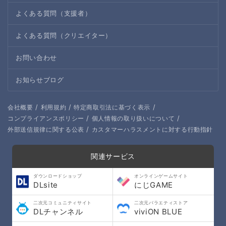
よくある質問（支援者）
よくある質問（クリエイター）
お問い合わせ
お知らせブログ
/
/
/
会社概要
利用規約
特定商取引法に基づく表示
/
/
コンプライアンスポリシー
個人情報の取り扱いについて
/
外部送信規律に関する公表
カスタマーハラスメントに対する行動指針
関連サービス
ダウンロードショップ
オンラインゲームサイト
DLsite
にじGAME
二次元コミュニティサイト
二次元バラエティストア
DLチャンネル
viviON BLUE