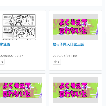
shopデータの公開
は公開していないラフや、PSDファイルを公開し
常漫画
姪っ子同人日誌三話
まへ
20/05/27 07:47
2020/05/26 11:01
6
5
えたいことや、得られた資金の使い道などを書き
あげたいです。