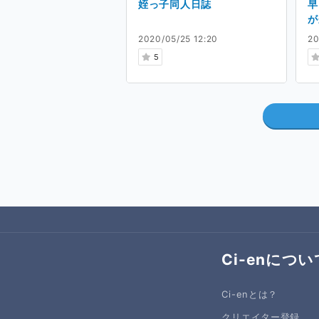
姪っ子同人日誌
早
が
2020/05/25 12:20
20
5
Ci-enについ
Ci-enとは？
クリエイター登録