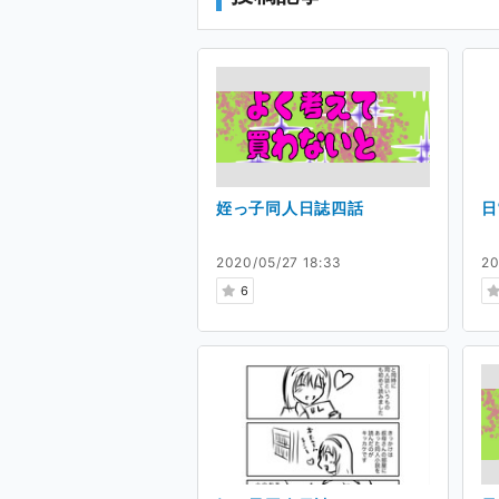
イラストのラフや、Photo
ご支援いただいた方に、普段
ています。
姪っ子同人日誌四話
日
支援してくださる皆さ
2020/05/27 18:33
20
6
支援してくださる皆さんに伝
ましょう。
母に美味しいもの食べさせて