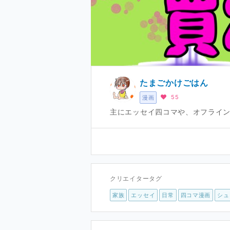
たまごかけごはん
55
漫画
主にエッセイ四コマや、オフライ
クリエイタータグ
家族
エッセイ
日常
四コマ漫画
シュ