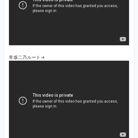
常坂二乃ルート→