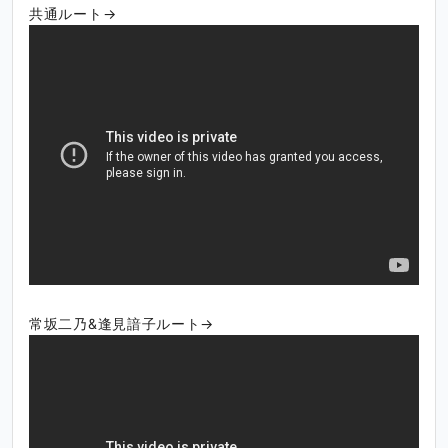
共通ルート→
常坂二乃&逢見諳子ルート→