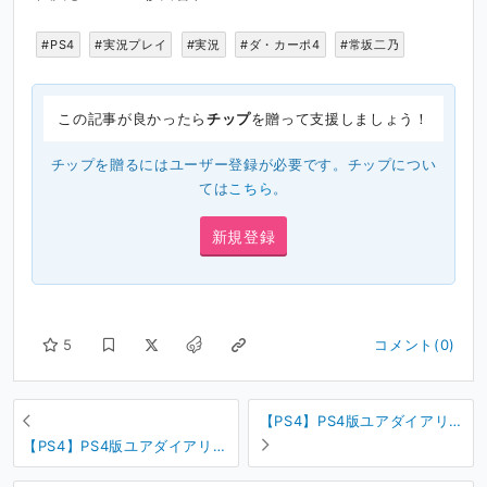
#PS4
#実況プレイ
#実況
#ダ・カーポ4
#常坂二乃
この記事が良かったら
チップ
を贈って支援しましょう！
チップを贈るにはユーザー登録が必要です。チップについ
ては
こちら
。
新規登録
5
コメント(0)
【PS4】PS4版ユアダイアリー
+の体験版を実況する #19
【PS4】PS4版ユアダイアリー
+の体験版を実況する #21