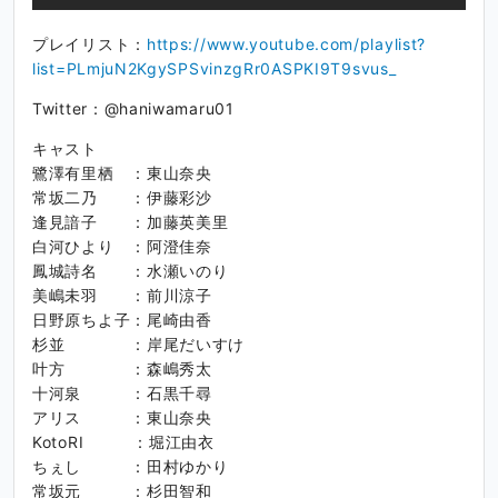
プレイリスト：
https://www.youtube.com/playlist?
list=PLmjuN2KgySPSvinzgRr0ASPKI9T9svus_
Twitter：@haniwamaru01
キャスト
鷺澤有里栖 ：東山奈央
常坂二乃 ：伊藤彩沙
逢見諳子 ：加藤英美里
白河ひより ：阿澄佳奈
鳳城詩名 ：水瀬いのり
美嶋未羽 ：前川涼子
日野原ちよ子：尾崎由香
杉並 ：岸尾だいすけ
叶方 ：森嶋秀太
十河泉 ：石黒千尋
アリス ：東山奈央
KotoRI ：堀江由衣
ちぇし ：田村ゆかり
常坂元 ：杉田智和