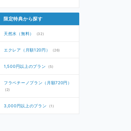
07月
11月
(1)
(12)
05月
10月
(6)
(8)
限定特典から探す
04月
09月
(7)
(14)
03月
08月
(5)
(1)
天然水（無料）
(32)
02月
(1)
01月
(9)
エクレア（月額120円）
(26)
1,500円以上のプラン
(5)
フラペチーノプラン（月額720円）
(2)
3,000円以上のプラン
(1)