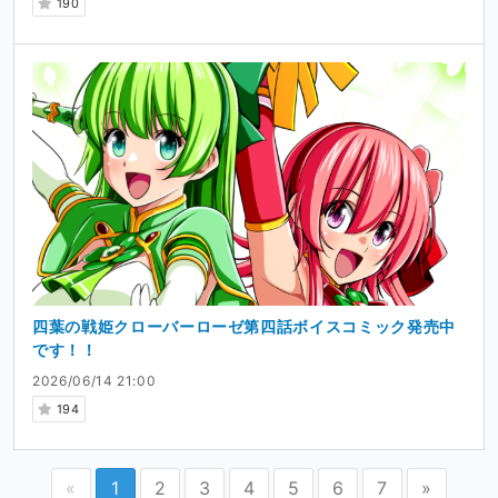
190
四葉の戦姫クローバーローゼ第四話ボイスコミック発売中
です！！
2026/06/14 21:00
194
«
1
2
3
4
5
6
7
»