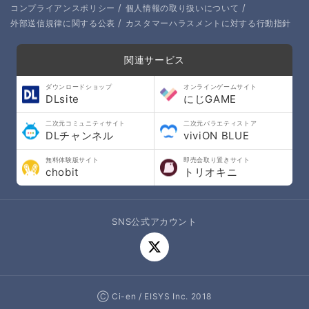
/
/
コンプライアンスポリシー
個人情報の取り扱いについて
/
外部送信規律に関する公表
カスタマーハラスメントに対する行動指針
関連サービス
ダウンロードショップ
オンラインゲームサイト
DLsite
にじGAME
二次元コミュニティサイト
二次元バラエティストア
DLチャンネル
viviON BLUE
無料体験版サイト
即売会取り置きサイト
chobit
トリオキニ
SNS公式アカウント
Ⓒ Ci-en / EISYS Inc. 2018