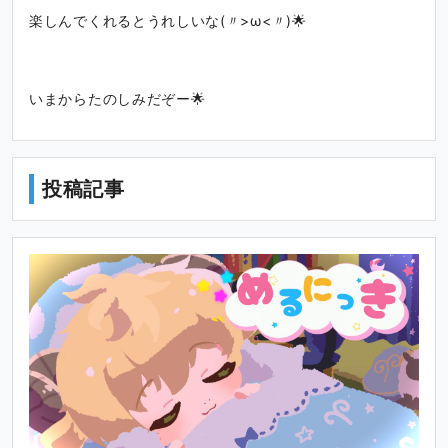
楽しんでくれるとうれしいな(〃>ω<〃)🌟
いまからたのしみだぞー🌟
投稿記事