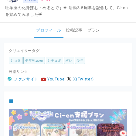
牡羊座の化身ぽむ・めるとです🌟 活動3.5周年を記念して、Ci-en
を始めてみました🌟
プロフィール
投稿記事
プラン
クリエイタータグ
ショタ
少年Vtuber
シチュボ
占い
少年
外部リンク
ファンサイト
YouTube
X(Twitter)