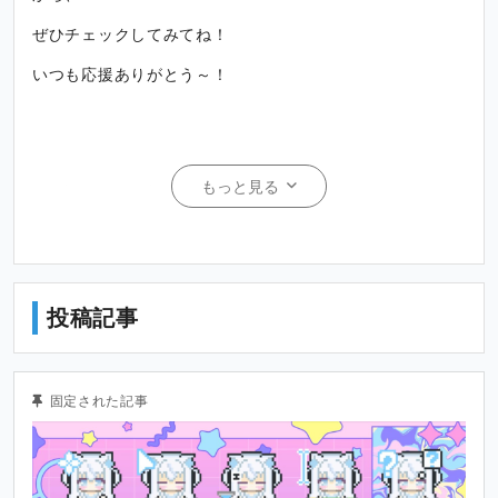
ぜひチェックしてみてね！
いつも応援ありがとう～！
もっと見る
※ご支援は活動費用として使わせていただきます。
≪必ずご確認ください≫
投稿記事
●各プランの更新内容はSNS等で共有しないようお願いい
たします。
固定された記事
●公開されているイラストや動画は支援者向けの配布物を
除き、SNSのプロフィールなどへの使用はお控えくださ
い。