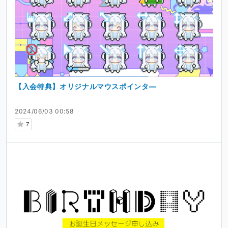
●ご不明な点がございましたら下記お問い合わせ先にご連
絡いただけますと幸いでございます。CREATIA内のメッセ
ージからのご連絡ですと回答までお時間がかかる場合がご
ざいます。
【入会特典】オリジナルマウスポインタ―
≪お問い合わせ≫
mail:zangekinosyuwawa@gmail.com
2024/06/03 00:58
7
※担当者より年末年始を除く2日以内に返信いたします。万
が一期日を過ぎても返信がなかった場合正常に受信出来て
いない可能性がございますため再送の上、XのDM等でご一
報いただけますと幸いでございます。
※活動に関するご意見等には返信いたしかねます。予めご
了承ください。