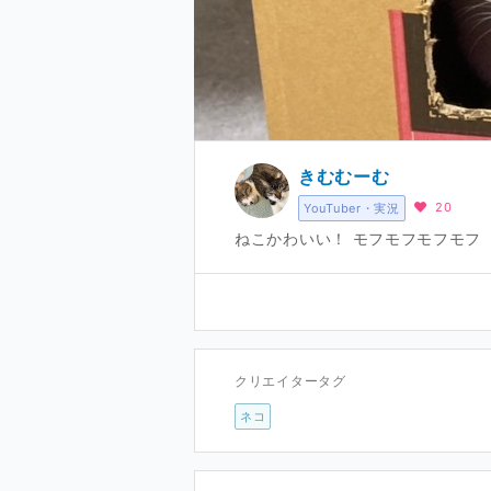
きむむーむ
20
YouTuber・実況
ねこかわいい！ モフモフモフモフ
クリエイタータグ
ネコ