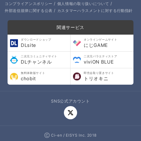
/
/
コンプライアンスポリシー
個人情報の取り扱いについて
/
外部送信規律に関する公表
カスタマーハラスメントに対する行動指針
関連サービス
ダウンロードショップ
オンラインゲームサイト
DLsite
にじGAME
二次元コミュニティサイト
二次元バラエティストア
DLチャンネル
viviON BLUE
無料体験版サイト
即売会取り置きサイト
chobit
トリオキニ
SNS公式アカウント
Ⓒ Ci-en / EISYS Inc. 2018