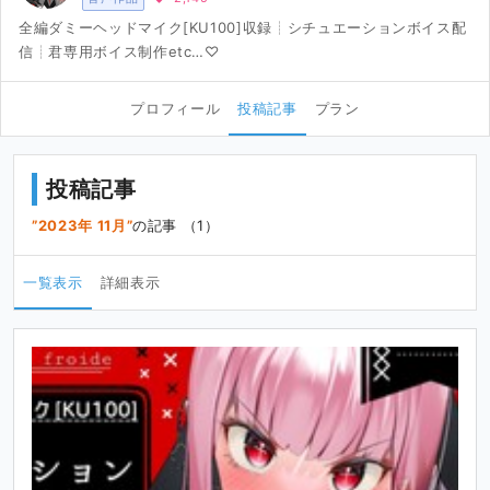
全編ダミーヘッドマイク[KU100]収録┊︎シチュエーションボイス配
信┊︎君専用ボイス制作etc…♡
プロフィール
投稿記事
プラン
投稿記事
2023年 11月
の記事 （1）
一覧表示
詳細表示