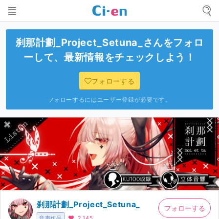
刹那計劃_Project_Setuna_
さんをフォロ
ーして、最新情報をチェックしよう！
フォローする
フォローするにはユーザー登録が必要です。
刹那計劃_Project_Setuna_
フォローする
音声作品
2,145