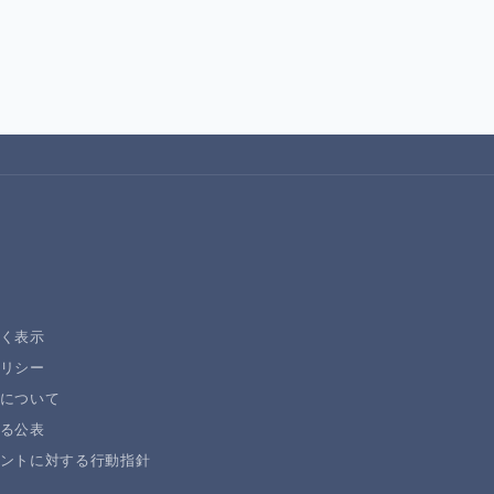
く表示
リシー
について
る公表
ントに対する行動指針