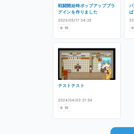
戦闘開始時ポップアッププラ
パ
グインを作りました
ば
リ
2025/05/17 04:25
20
グ
10
テストテスト
2024/04/03 21:54
10