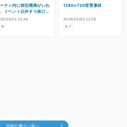
ーティ内に特定職業がいれ
1280×720背景素材
、イベント以外すり抜けて
ージョンを通行できるプラ
25/05/02 23:48
2024/04/03 22:39
イン
9
7
投稿記事の一覧へ